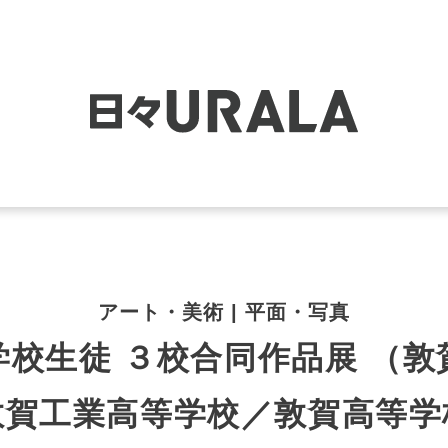
アート・美術 | 平面・写真
学校生徒 ３校合同作品展 （敦
敦賀工業高等学校／敦賀高等学