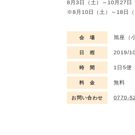
8月3日（土）～10月27
※8月10日（土）～18日
旭座（
会 場
2019/1
日 程
1日5
時 間
無料
料 金
0770-5
お問い合わせ