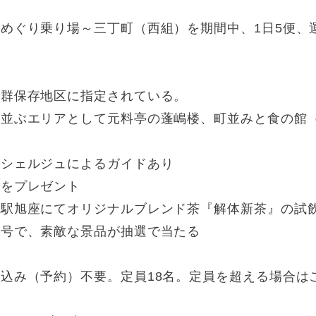
めぐり乗り場～三丁町（西組）を期間中、1日5便、
物群保存地区に指定されている。
が並ぶエリアとして元料亭の蓬嶋楼、町並みと食の館
ンシェルジュによるガイドあり
符をプレゼント
の駅旭座にてオリジナルブレンド茶『解体新茶』の試
番号で、素敵な景品が抽選で当たる
込み（予約）不要。定員18名。定員を超える場合は