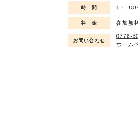
10：00
時 間
参加無料
料 金
0776‐5
お問い合わせ
ホーム