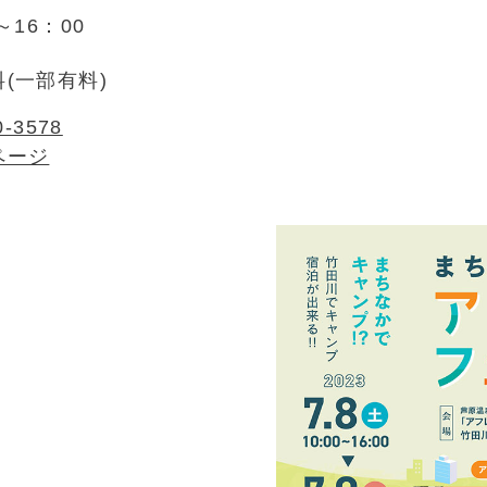
～16：00
(一部有料)
0‐3578
ページ