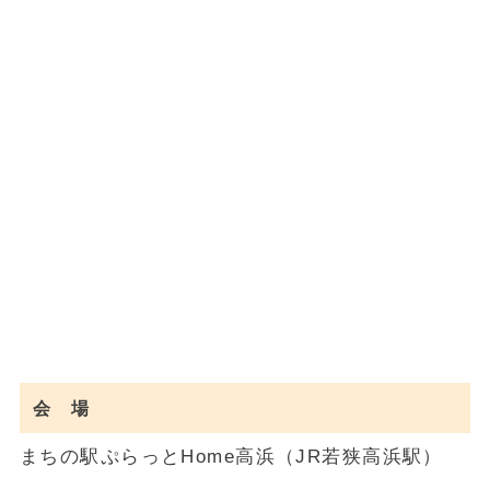
会 場
まちの駅ぷらっとHome高浜（JR若狭高浜駅）