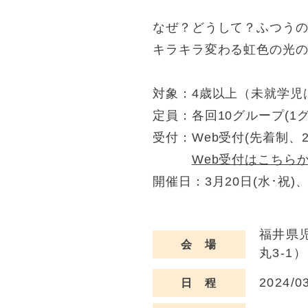
なぜ？どうして？ふつう
キラキラ変わる虹色の光
対象：4歳以上（未就学児
定員：各回10グループ(1
受付：Web受付(先着制、2/2
Web受付はこちら
開催日：3月20日(水･祝)、2
福井県
会 場
丸3-1）
2024/0
日 程