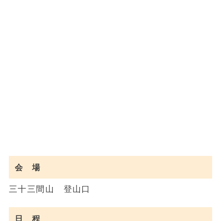
会 場
三十三間山 登山口
日 程