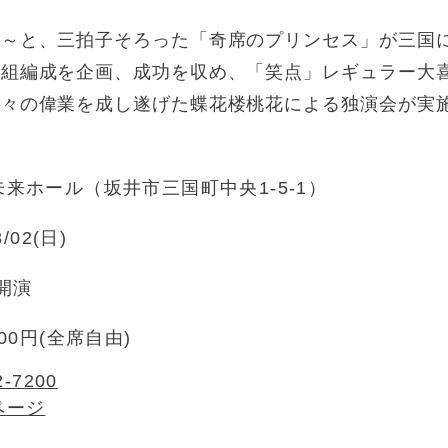
る～と、三拍子そろった「奇席のプリンセス」が三国
番組編成を企画、成功を収め、「笑点」レギュラー大
数々の偉業を成し遂げた蝶花楼桃花による独演会が実
来ホール（坂井市三国町中央1-5-1）
3/02(日)
0開演
500円(全席自由)
2-7200
ページ