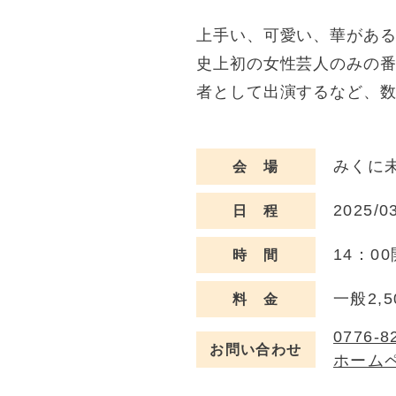
上手い、可愛い、華があ
史上初の女性芸人のみの
者として出演するなど、
みくに未
会 場
2025/0
日 程
14：0
時 間
一般2,
料 金
0776-8
お問い合わせ
ホーム