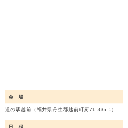
会 場
道の駅越前（福井県丹生郡越前町厨71-335-1）
日 程