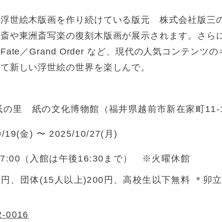
る浮世絵木版画を作り続けている版元 株式会社版三
北斎や東洲斎写楽の復刻木版画が展示されます。さら
ate／Grand Order など、現代の人気コンテン
くて新しい浮世絵の世界を楽しんで。
紙の里 紙の文化博物館（福井県越前市新在家町11-
9/19(金) 〜 2025/10/27(月)
～17:00（入館は午後16:30まで） ※火曜休館
0円、団体(15人以上)200円、高校生以下無料 ＊
2-0016