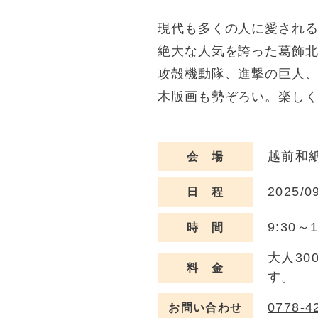
現代も多くの人に愛され
絶大な人気を誇った葛飾
攻殻機動隊、進撃の巨人、F
木版画も勢ぞろい。楽し
越前和
会 場
2025/0
日 程
9:30
時 間
大人30
料 金
す。
0778-4
お問い合わせ