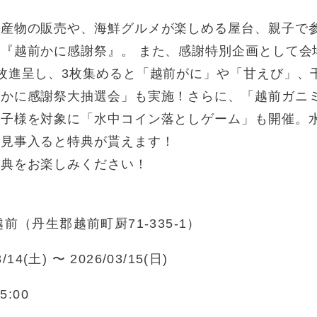
海産物の販売や、海鮮グルメが楽しめる屋台、親子で
『越前かに感謝祭』。 また、感謝特別企画として会場
枚進呈し、3枚集めると「越前がに」や「甘えび」、
前かに感謝祭大抽選会」も実施！さらに、「越前ガニ
お子様を対象に「水中コイン落としゲーム」も開催。
に見事入ると特典が貰えます！
祭典をお楽しみください！
前（丹生郡越前町厨71-335-1）
3/14(土) 〜 2026/03/15(日)
5:00