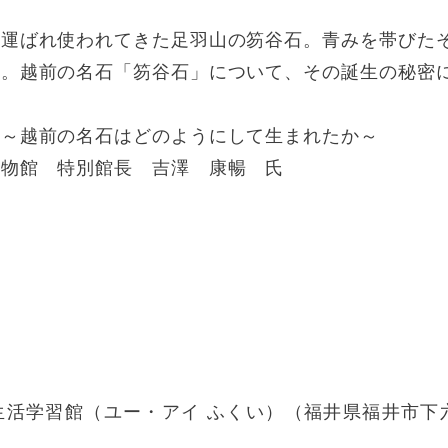
に運ばれ使われてきた足羽山の笏谷石。青みを帯びた
た。越前の名石「笏谷石」について、その誕生の秘密
石～越前の名石はどのようにして生まれたか～
博物館 特別館長 吉澤 康暢 氏
活学習館（ユー・アイ ふくい）（福井県福井市下六条