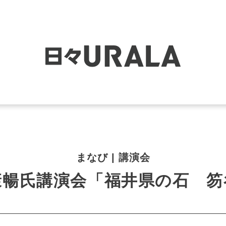
まなび | 講演会
康暢氏講演会「福井県の石 笏