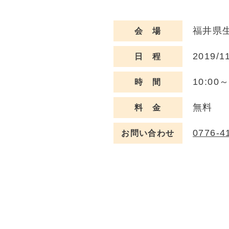
福井県生
会 場
2019/1
日 程
10:00～
時 間
無料
料 金
0776-4
お問い合わせ