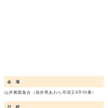
会 場
山岸農園集合（福井県あわら市清王6字55番）
日 程