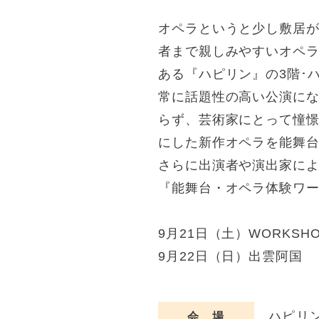
オペラというと少し敷居
者まで親しみやすいオペ
ある『ハピリン』の3階･
常に話題性の高い公演に
らず、芸術家にとって憧
にした新作オペラを能舞
さらに出演者や演出家に
『能舞台・オペラ体験ワ
9月21日（土）WORKS
9月22日（日）出雲阿国
ハピリン
会 場