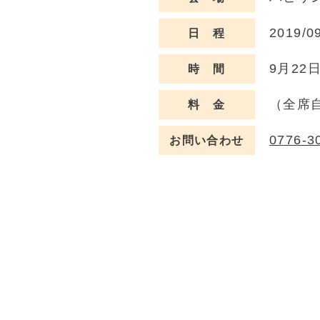
2019/0
日 程
9月22
時 間
（全席自
料 金
0776-3
お問い合わせ