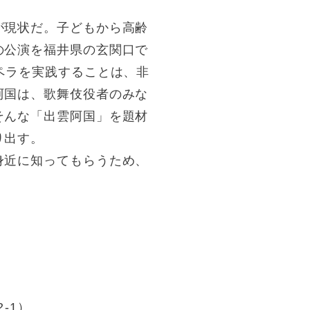
が現状だ。子どもから高齢
の公演を福井県の玄関口で
ペラを実践することは、非
阿国は、歌舞伎役者のみな
そんな「出雲阿国」を題材
り出す。
身近に知ってもらうため、
-1）