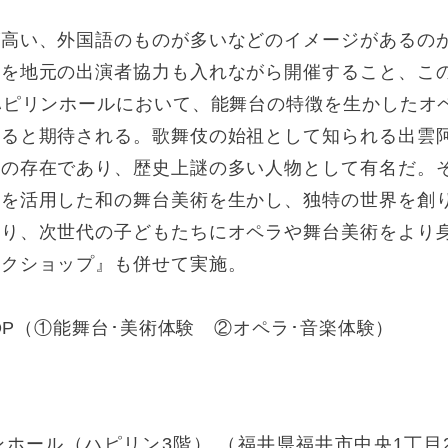
が高い、外国語のものが多いなどのイメージがあるの
ラを地元の出演者協力も入れながら開催すること、こ
ハピリンホールにおいて、能舞台の特徴を生かしたオ
なると期待される。歌舞伎の始祖として知られる出雲
憬の存在であり、歴史上謎の多い人物として有名だ。
台を活用した和の舞台美術を生かし、独特の世界を創
より、次世代の子どもたちにオペラや舞台美術をより
ークショップ』も併せて実施。
HOP（①能舞台･美術体験 ②オペラ･音楽体験）
ホール（ハピリン3階） （福井県福井市中央1丁目2