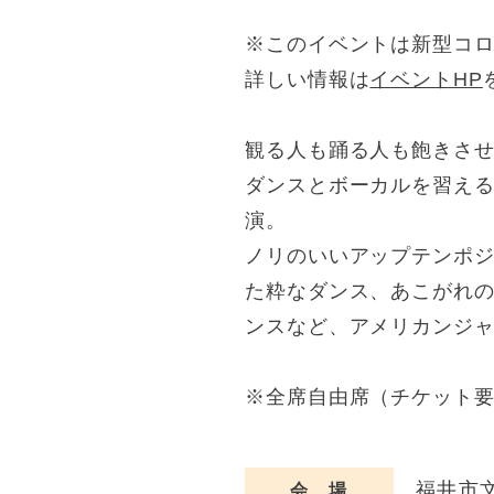
※このイベントは新型コロナ
詳しい情報は
イベントHP
観る人も踊る人も飽きさ
ダンスとボーカルを習える
演。
ノリのいいアップテンポ
た粋なダンス、あこがれ
ンスなど、アメリカンジ
※全席自由席（チケット
福井市文
会 場