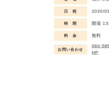
2020/0
日 程
開場 13:
時 間
無料
料 金
080-58
お問い合わせ
HP