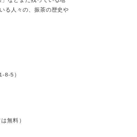
茶」などまだ残っている地
ている人々の、振茶の歴史や
。
8-5）
方は無料）