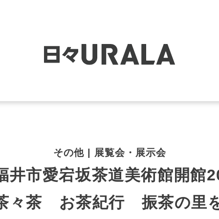
その他 | 展覧会・展示会
福井市愛宕坂茶道美術館開館2
茶々茶 お茶紀行 振茶の里