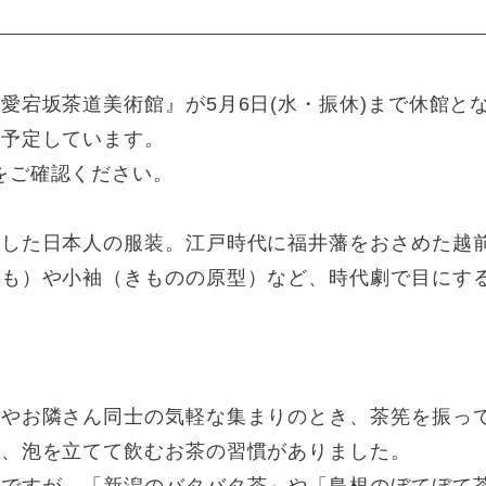
愛宕坂茶道美術館』が5月6日(水・振休)まで休館と
を予定しています。
をご確認ください。
化した日本人の服装。江戸時代に福井藩をおさめた越
しも）や小袖（きものの原型）など、時代劇で目にす
祭やお隣さん同士の気軽な集まりのとき、茶筅を振っ
く、泡を立てて飲むお茶の習慣がありました。