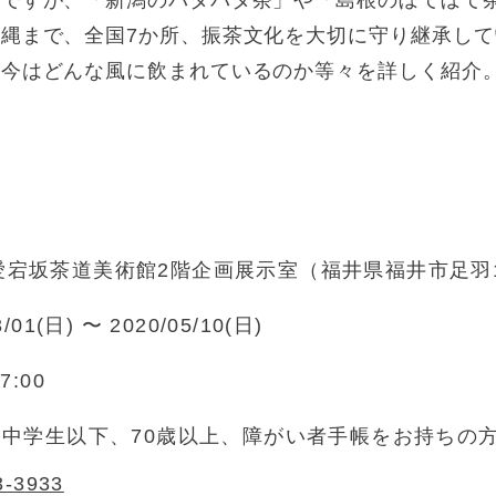
習ですが、「新潟のバタバタ茶」や「島根のぼてぼて
縄まで、全国7か所、振茶文化を大切に守り継承し
、今はどんな風に飲まれているのか等々を詳しく紹介
宕坂茶道美術館2階企画展示室（福井県福井市足羽1-
3/01(日) 〜 2020/05/10(日)
7:00
円（中学生以下、70歳以上、障がい者手帳をお持ちの
3-3933