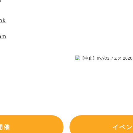
ok
ram
開催
イベン