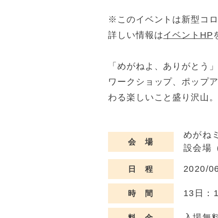
※このイベントは新型コ
詳しい情報は
イベントHP
「めがねよ、ありがとう
ワークショップ、ポップ
わる楽しいこと盛り沢山
めがね
会 場
設会場
2020/0
日 程
13日：1
時 間
入場無
料 金