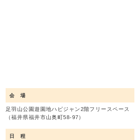
会 場
足羽山公園遊園地ハピジャン2階フリースペース
（福井県福井市山奥町58-97）
日 程