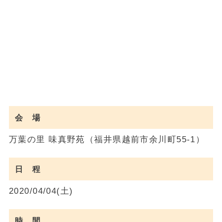
会 場
万葉の里 味真野苑（福井県越前市余川町55-1）
日 程
2020/04/04(土)
時 間