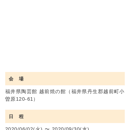
会 場
福井県陶芸館 越前焼の館（福井県丹生郡越前町小
曽原120-61）
日 程
2020/06/02(火) 〜 2020/09/30(水)