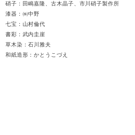
硝子：田嶋嘉隆、古木晶子、市川硝子製作所
漆器：㈱中野
七宝：山村倫代
書彩：武内圭崖
草木染：石川雅夫
和紙造形：かとうこづえ