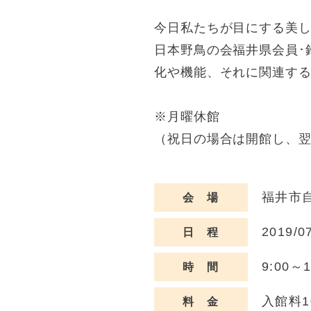
今日私たちが目にする美
日本野鳥の会福井県会員･
化や機能、それに関連す
※月曜休館
（祝日の場合は開館し、
福井市
会 場
2019/0
日 程
9:00～
時 間
入館料
料 金