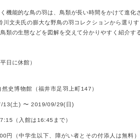
しく機能的な鳥の羽は、鳥類が長い時間をかけて進化
鈴川文夫氏の膨大な野鳥の羽コレクションから選りす
る鳥類の生態などを図解を交えて分かりやすく紹介す
翌平日に休館）
自然史博物館（福井市足羽上町147）
7/13(土) 〜 2019/09/29(日)
17:15（入館は16:45まで）
100円（中学生以下、障がい者とその付添人は無料