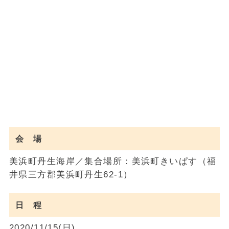
会 場
美浜町丹生海岸／集合場所：美浜町きいぱす（福
井県三方郡美浜町丹生62-1）
日 程
2020/11/15(日)