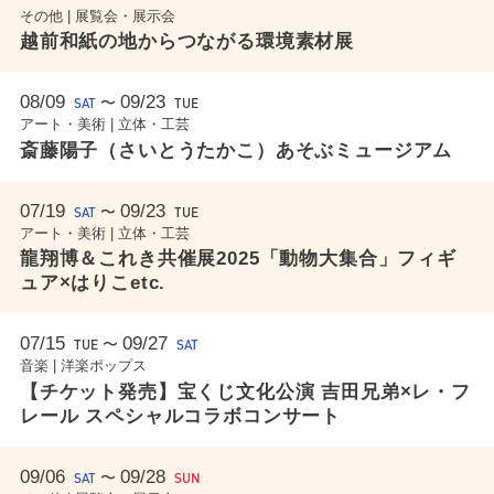
その他 | 展覧会・展示会
越前和紙の地からつながる環境素材展
08/09
09/23
〜
SAT
TUE
アート・美術 | 立体・工芸
斎藤陽子（さいとうたかこ）あそぶミュージアム
07/19
09/23
〜
SAT
TUE
アート・美術 | 立体・工芸
龍翔博＆これき共催展2025「動物大集合」フィギ
ュア×はりこetc.
07/15
09/27
〜
TUE
SAT
音楽 | 洋楽ポップス
【チケット発売】宝くじ文化公演 吉田兄弟×レ・フ
レール スペシャルコラボコンサート
09/06
09/28
〜
SAT
SUN