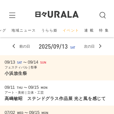
ング
地域ニュース
うらら姫
イベント
連 載
特 集
2025/09/13
前の日
次の日
SAT
09/13
09/14
〜
SAT
SUN
フェスティバル | 祭事
小浜放生祭
09/11
09/15
〜
THU
MON
アート・美術 | 立体・工芸
高嶋敏昭 ステンドグラス作品展 光と風を感じて
07/02
09/15
〜
WED
MON