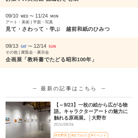
09/10
11/24
〜
WED
MON
アート・美術 | 平面・写真
見て・さわって・学ぶ 越前和紙のひみつ
09/13
12/14
〜
SAT
SUN
その他 | 展覧会・展示会
企画展「教科書でたどる昭和100年」
最新の記事はこちら
【～9/23】一枚の絵から広がる物
語。キャラクターアートの魅力に
触れる原画展。│大野市
2026/08/06
#大野市
#おでかけ
#イベント