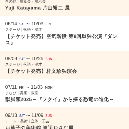
その他 | 展覧会・展示会
Yuji Katayama 片山裕二 展
06/14
10/03
〜
SAT
FRI
ステージ | 落語・漫才
【チケット発売】空気階段 第8回単独公演『ダン
ス』
08/09
10/26
〜
SAT
SUN
ステージ | 落語・漫才
【チケット発売】桂文珍独演会
07/11
11/03
〜
FRI
MON
まなび | 講座・教室
獣脚類2025～『フクイ』から探る恐竜の進化～
09/13
11/09
〜
SAT
SUN
アート・美術 | 立体・工芸
お菓子の美術館 渡辺おさむ展