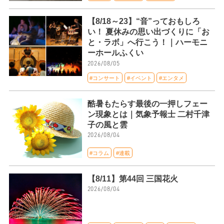
【8/18～23】“音”っておもしろ
い！ 夏休みの思い出づくりに「お
と・ラボ」へ行こう！｜ハーモニ
ーホールふくい
2026/08/05
#コンサート
#イベント
#エンタメ
酷暑もたらす最後の一押しフェー
ン現象とは｜気象予報士 二村千津
子の風と雲
2026/08/04
#コラム
#連載
【8/11】第44回 三国花火
2026/08/04