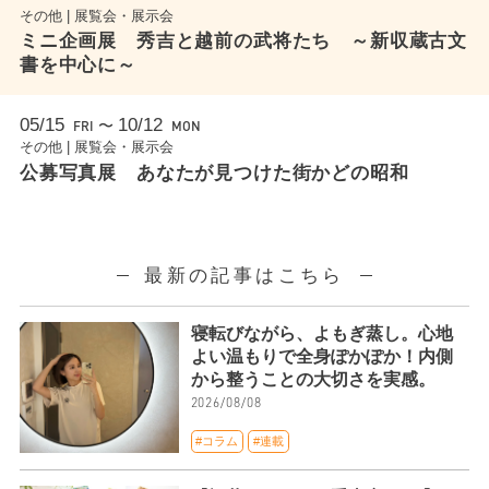
その他 | 展覧会・展示会
ミニ企画展 秀吉と越前の武将たち ～新収蔵古文
書を中心に～
05/15
10/12
〜
FRI
MON
その他 | 展覧会・展示会
公募写真展 あなたが見つけた街かどの昭和
最新の記事はこちら
寝転びながら、よもぎ蒸し。心地
よい温もりで全身ぽかぽか！内側
から整うことの大切さを実感。
2026/08/08
#コラム
#連載