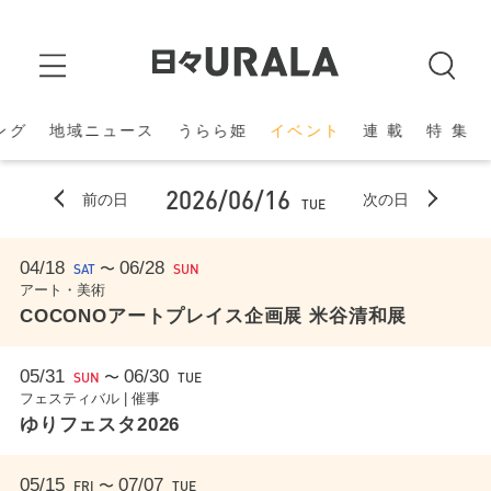
ング
地域ニュース
うらら姫
イベント
連 載
特 集
2026/06/16
前の日
次の日
TUE
04/18
06/28
〜
SAT
SUN
アート・美術
COCONOアートプレイス企画展 米谷清和展
05/31
06/30
〜
SUN
TUE
フェスティバル | 催事
ゆりフェスタ2026
05/15
07/07
〜
FRI
TUE