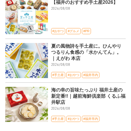
【福井のおすすめ手土産2026】
2026/08/08
#おやつ
#グルメ
#PR
夏の風物詩を手土産に。ひんやり
つるりん食感の「水かんてん」。
｜えがわ 本店
2026/08/08
#手土産
#おやつ
#福井市内
海の幸の旨味たっぷり 福井土産の
新定番!!｜越前海鮮倶楽部 くるふ福
井駅店
2026/08/08
#手土産
#おやつ
#福井市内