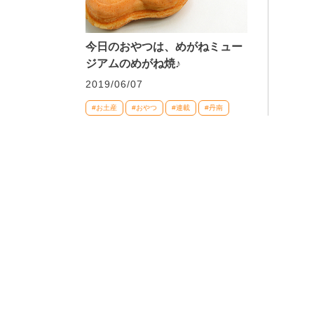
今日のおやつは、めがねミュー
ジアムのめがね焼♪
2019/06/07
#お土産
#おやつ
#連載
#丹南