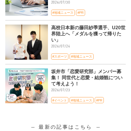
2026/07/30
#地域ニュース
#PR
高校日本新の藤田紗季選手、U20世
界陸上へ「メダルを獲って帰りた
い」
2026/07/24
#スポーツ
#地域ニュース
坂井市「恋愛研究部」メンバー募
集！ 同世代と恋愛・結婚観につい
て考えよう！
2026/07/23
#イベント
#地域ニュース
#PR
最新の記事はこちら