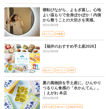
寝転びながら、よもぎ蒸し。心地
よい温もりで全身ぽかぽか！内側
から整うことの大切さを実感。
2026/08/08
#コラム
#連載
【福井のおすすめ手土産2026】
2026/08/08
#おやつ
#グルメ
#PR
夏の風物詩を手土産に。ひんやり
つるりん食感の「水かんてん」。
｜えがわ 本店
2026/08/08
#手土産
#おやつ
#福井市内