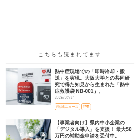
こちらも読まれてます
熱中症現場での「即時冷却・搬
送」を実現。大阪大学との共同研
究で得た知見から生まれた「熱中
症救護袋 NB-001」。
2026/07/31
#地域ニュース
#PR
【事業者向け】県内中小企業の
「デジタル導入」を支援！ 最大50
万円の補助金申請を受付中。