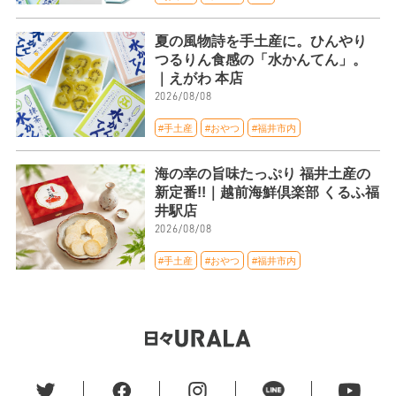
夏の風物詩を手土産に。ひんやり
つるりん食感の「水かんてん」。
｜えがわ 本店
2026/08/08
#手土産
#おやつ
#福井市内
海の幸の旨味たっぷり 福井土産の
新定番!!｜越前海鮮倶楽部 くるふ福
井駅店
2026/08/08
#手土産
#おやつ
#福井市内