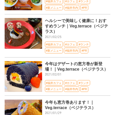
#福井カフェ
#カフェ
#ランチ
#新メニュー
#福井市内
#PR
ヘルシーで美味しく健康に！おす
すめランチ｜Veg.terrace（ベジテ
ラス）
2021/02/25
#福井カフェ
#カフェ
#ランチ
#新メニュー
#福井市内
#PR
今年はデザートの恵方巻が新登
場！｜Veg.terrace（ベジテラス）
2021/02/01
#福井カフェ
#カフェ
#ランチ
#新メニュー
#福井市内
#PR
今年も恵方巻あります！｜
Veg.terrace（ベジテラス）
2021/01/29