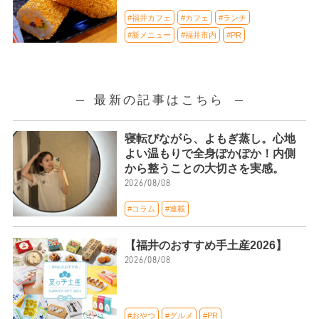
#福井カフェ
#カフェ
#ランチ
#新メニュー
#福井市内
#PR
最新の記事はこちら
寝転びながら、よもぎ蒸し。心地
よい温もりで全身ぽかぽか！内側
から整うことの大切さを実感。
2026/08/08
#コラム
#連載
【福井のおすすめ手土産2026】
2026/08/08
#おやつ
#グルメ
#PR