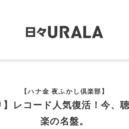
【ハナ金 夜ふかし倶楽部】
】レコード人気復活！今、聴
楽の名盤。