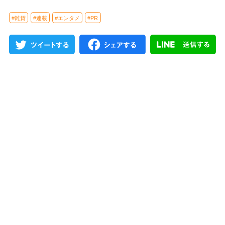
#雑貨
#連載
#エンタメ
#PR