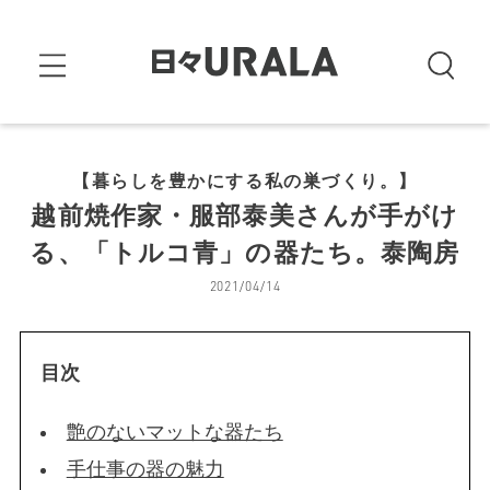
【暮らしを豊かにする私の巣づくり。】
越前焼作家・服部泰美さんが手がけ
る、「トルコ青」の器たち。泰陶房
2021/04/14
目次
艶のないマットな器たち
手仕事の器の魅力