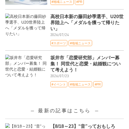
#地域ニュース
#PR
高校日本新の藤田紗季選手、U20世
界陸上へ「メダルを獲って帰りた
い」
2026/07/24
#スポーツ
#地域ニュース
坂井市「恋愛研究部」メンバー募
集！ 同世代と恋愛・結婚観につい
て考えよう！
2026/07/23
#イベント
#地域ニュース
#PR
最新の記事はこちら
【8/18～23】“音”っておもしろ