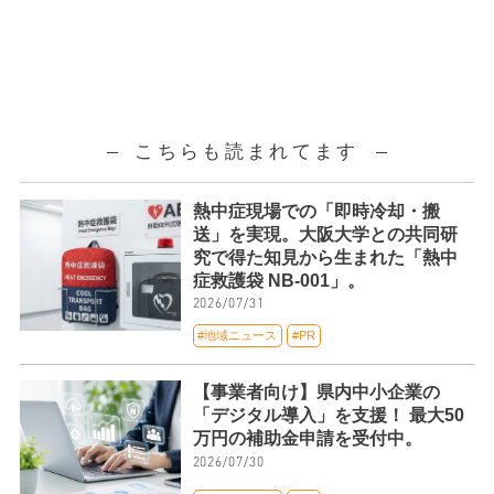
こちらも読まれてます
熱中症現場での「即時冷却・搬
送」を実現。大阪大学との共同研
究で得た知見から生まれた「熱中
症救護袋 NB-001」。
2026/07/31
#地域ニュース
#PR
【事業者向け】県内中小企業の
「デジタル導入」を支援！ 最大50
万円の補助金申請を受付中。
2026/07/30