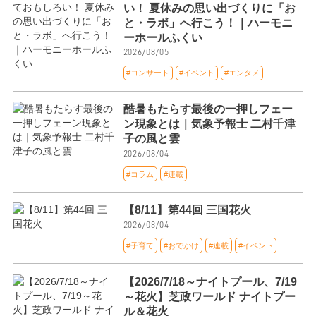
い！ 夏休みの思い出づくりに「お
と・ラボ」へ行こう！｜ハーモニ
ーホールふくい
2026/08/05
#コンサート
#イベント
#エンタメ
酷暑もたらす最後の一押しフェー
ン現象とは｜気象予報士 二村千津
子の風と雲
2026/08/04
#コラム
#連載
【8/11】第44回 三国花火
2026/08/04
#子育て
#おでかけ
#連載
#イベント
【2026/7/18～ナイトプール、7/19
～花火】芝政ワールド ナイトプー
ル＆花火