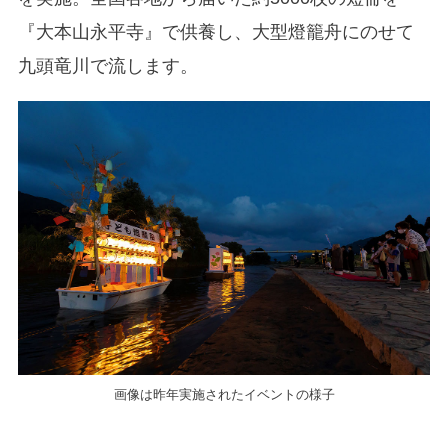
『⼤本⼭永平寺』で供養し、⼤型燈籠⾈にのせて
九頭⻯川で流します。
画像は昨年実施されたイベントの様子