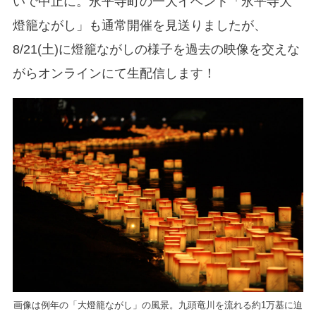
いで中止に。永平寺町の一大イベント「永平寺大
燈籠ながし」も通常開催を見送りましたが、
8/21(土)に燈籠ながしの様子を過去の映像を交えな
がらオンラインにて生配信します！
画像は例年の「大燈籠ながし」の風景。九頭⻯川を流れる約1万基に迫