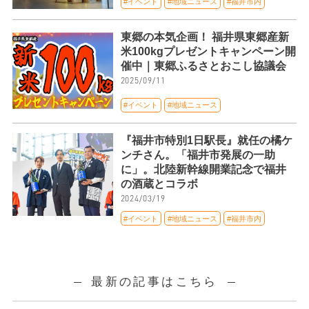
#イベント
#地域ニュース
#福井市内
東郷の本気企画！ 福井県東郷産新
米100kgプレゼントキャンペーン開
催中｜東郷ふるさとおこし協議会
2025/09/11
#イベント
#地域ニュース
『福井市特別1日駅長』就任の橘ケ
ンチさん。「福井市発展の一助
に」。北陸新幹線開業記念で福井
の酒蔵とコラボ
2024/03/19
#イベント
#地域ニュース
#福井市内
最新の記事はこちら