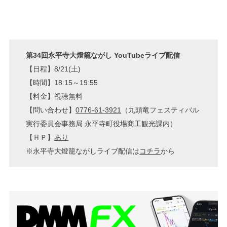
第34回永平寺大燈籠ながし YouTubeライブ配信
【日程】8/21(土)
【時間】18:15～19:55
【料金】視聴無料
【問い合わせ】
0776-61-3921
（九頭竜フェスティバル
実行委員会事務局 永平寺町役場商工観光課内）
【ＨＰ】
あり
※永平寺大燈籠ながしライブ配信は
コチラ
から