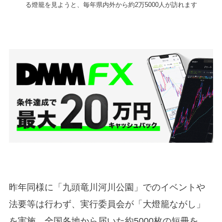
る燈籠を⾒ようと、毎年県内外から約2万5000⼈が訪れます
昨年同様に「九頭⻯川河川公園」でのイベントや
法要等は行わず、実行委員会が「⼤燈籠ながし」
を実施。全国各地から届いた約5000枚の短冊を