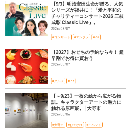
【9/3】明治安田生命が贈る、人気
シリーズが福井に！「愛と平和の
チャリティーコンサート2026 三枝
成彰 Classic Live」。
2026/08/07
#コンサート
#エンタメ
#PR
【2027】おせちの予約なら今！ 超
早割でお得に買おう
2026/08/07
#グルメ
#PR
【～9/23】一枚の絵から広がる物
語。キャラクターアートの魅力に
触れる原画展。│大野市
2026/08/06
#大野市
#おでかけ
#イベント