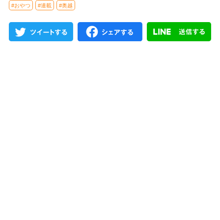
#おやつ
#連載
#奥越