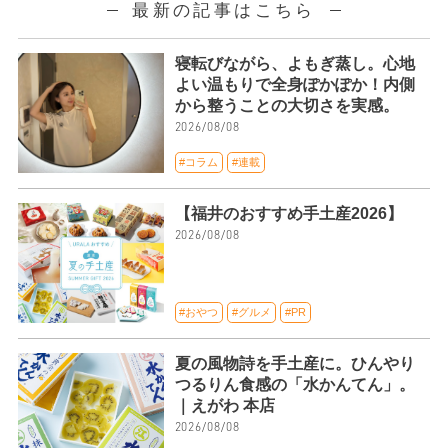
最新の記事はこちら
寝転びながら、よもぎ蒸し。心地
よい温もりで全身ぽかぽか！内側
から整うことの大切さを実感。
2026/08/08
#コラム
#連載
【福井のおすすめ手土産2026】
2026/08/08
#おやつ
#グルメ
#PR
夏の風物詩を手土産に。ひんやり
つるりん食感の「水かんてん」。
｜えがわ 本店
2026/08/08