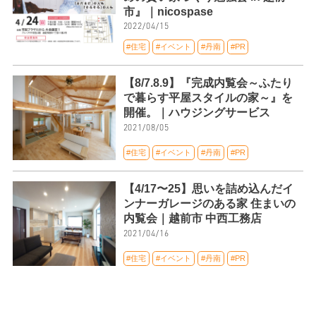
市』｜nicospase
2022/04/15
#住宅
#イベント
#丹南
#PR
【8/7.8.9】『完成内覧会～ふたり
で暮らす平屋スタイルの家～』を
開催。｜ハウジングサービス
2021/08/05
#住宅
#イベント
#丹南
#PR
【4/17〜25】思いを詰め込んだイ
ンナーガレージのある家 住まいの
内覧会｜越前市 中西工務店
2021/04/16
#住宅
#イベント
#丹南
#PR