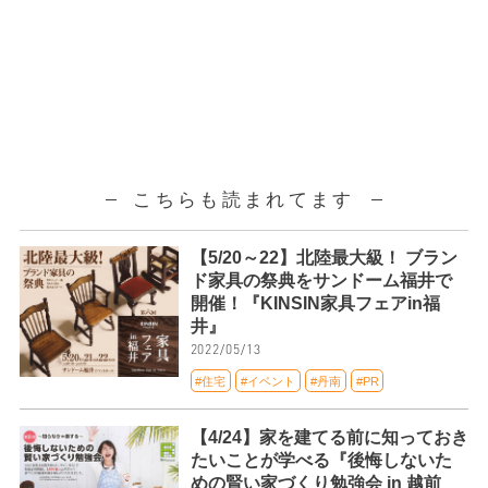
こちらも読まれてます
【5/20～22】北陸最大級！ ブラン
ド家具の祭典をサンドーム福井で
開催！『KINSIN家具フェアin福
井』
2022/05/13
#住宅
#イベント
#丹南
#PR
【4/24】家を建てる前に知っておき
たいことが学べる『後悔しないた
めの賢い家づくり勉強会 in 越前