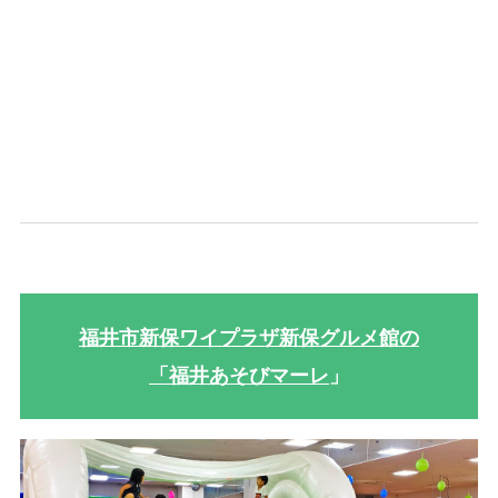
福井市新保ワイプラザ新保グルメ館の
「福井あそびマーレ
」