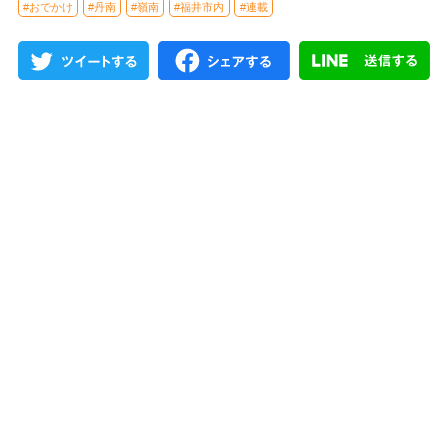
#おでかけ
#丹南
#嶺南
#福井市内
#連載