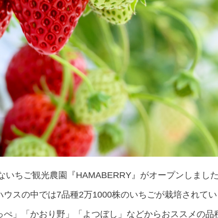
ないちご観光農園『HAMABERRY』がオープンしまし
ウスの中では7品種2万1000株のいちごが栽培されて
っぺ」「かおり野」「よつぼし」などからおススメの品