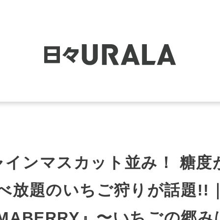
インマスカット並み！ 糖度
べ放題のいちご狩りが話題!!
MABERRY』〜いちごの郷