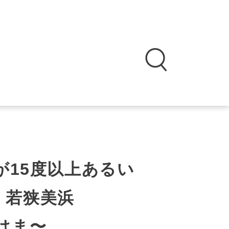
が15度以上あるい
｜若狭美浜
みはま〜