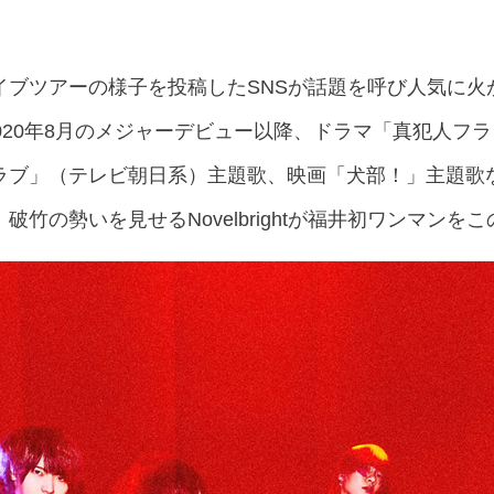
イブツアーの様子を投稿したSNSが話題を呼び人気に火
020年8月のメジャーデビュー以降、ドラマ「真犯人フ
ラブ」（テレビ朝日系）主題歌、映画「犬部！」主題歌な
竹の勢いを見せるNovelbrightが福井初ワンマンを