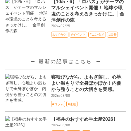
【10/5・6】「ロハス」がテーマの
マルシェイベント開催！ 地球や環
境のことを考えるきっかけに。│金
津創作の森
2024/09/25
#おでかけ
#イベント
#エンタメ
#坂井
最新の記事はこちら
寝転びながら、よもぎ蒸し。心地
よい温もりで全身ぽかぽか！内側
から整うことの大切さを実感。
2026/08/08
#コラム
#連載
【福井のおすすめ手土産2026】
2026/08/08