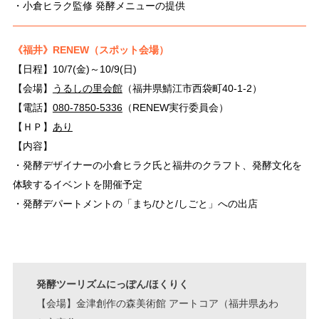
・小倉ヒラク監修 発酵メニューの提供
《福井》RENEW（スポット会場）
【日程】10/7(金)～10/9(日)
【会場】
うるしの里会館
（福井県鯖江市西袋町40-1-2）
【電話】
080-7850-5336
（RENEW実行委員会）
【ＨＰ】
あり
【内容】
・発酵デザイナーの小倉ヒラク氏と福井のクラフト、発酵文化を
体験するイベントを開催予定
・発酵デパートメントの「まち/ひと/しごと」への出店
発酵ツーリズムにっぽん/ほくりく
【会場】金津創作の森美術館 アートコア（福井県あわ