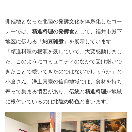
開催地となった北陸の発酵文化を体系化したコー
ナーでは、
精進料理の発酵食
として、福井市殿下
地区に伝わる「
納豆雑煮
」を展示しています。
「精進料理の根源を残していて、大変感動しまし
た。このようにコミュニティのなかで受け継いで
きたことで続いてきたのではないでしょうか」と
小倉さん。浄土真宗の信仰地域では、食材を持ち
寄って集まる慣習があり、
伝統
と
精進料理
が地域
に根付いているのは
北陸の特色
と言います。