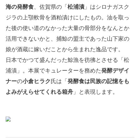
海の発酵食
、佐賀県の「
松浦漬
」はシロナガスク
ジラの上顎軟骨を酒粕漬けにしたもの。油を取っ
た後の使い道のなかった大量の骨部分をなんとか
活用できないかと、捕鯨の盟主であった山下家の
娘が酒蔵に嫁いだことから生まれた逸品です。
日本でかつて盛んだった鯨漁を彷彿とさせる「松
浦漬」。本展でキュレーターを務めた
発酵デザイ
ナー
の
小倉ヒラク
氏は「
発酵食は民族の記憶をも
よみがえらせてくれる箱舟
」と表現します。