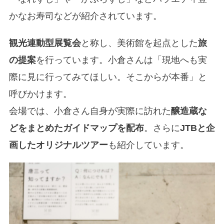
かなお寿司などが紹介されています。
観光連動型展覧会
と称し、美術館を起点とした
旅
の提案
を行っています。小倉さんは「現地へも実
際に見に行ってみてほしい。そこからが本番」と
呼びかけます。
会場では、小倉さん自身が実際に訪れた
醸造蔵な
どをまとめたガイドマップを配布
。さらに
JTBと企
画したオリジナルツアー
も紹介しています。