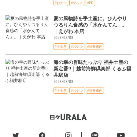
#おやつ
#グルメ
#PR
夏の風物詩を手土産に。ひんやり
つるりん食感の「水かんてん」。
｜えがわ 本店
2026/08/08
#手土産
#おやつ
#福井市内
海の幸の旨味たっぷり 福井土産の
新定番!!｜越前海鮮倶楽部 くるふ福
井駅店
2026/08/08
#手土産
#おやつ
#福井市内