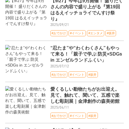
【9/27】今年は9月開催！ 盛りだく
さんの内容で盛り上がる『第19回
はるえイッチョライでんすけ祭
り』
2025/09/21
#おでかけ
#イベント
#エンタメ
#坂井
“忍たま”や“わくわくさん”もやっ
て来る！「親子で学ぶ 防災×SDGs
in エンゼルランドふくい」
2025/07/12
#おでかけ
#イベント
#坂井
愛くるしい動物たちがお出迎え。
見て、触れて、聞いて、五感で楽
しむ彫刻展｜金津創作の森美術館
2025/04/11
#おでかけ
#イベント
#坂井