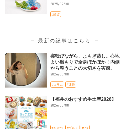
2025/09/30
#雑貨
最新の記事はこちら
寝転びながら、よもぎ蒸し。心地
よい温もりで全身ぽかぽか！内側
から整うことの大切さを実感。
2026/08/08
#コラム
#連載
【福井のおすすめ手土産2026】
2026/08/08
#おやつ
#グルメ
#PR