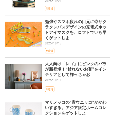
2025/10/21
#雑貨
勉強やスマホ疲れの目元に◎サク
ラクレパスデザインの充電式ホッ
トアイマスクを、ロフトでいち早
くゲットしよ
2025/10/18
#雑貨
大人向け「レゴ」にピンクのバラ
が新登場！“枯れないお花”をイン
テリアとして飾っちゃお
2025/10/11
#雑貨
マリメッコの“青ウニッコ”がかわ
いすぎる。アジア限定ホームコレ
クションをゲットしよ