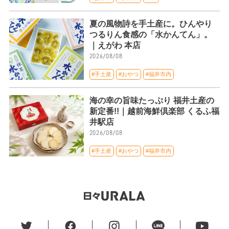
夏の風物詩を手土産に。ひんやり
つるりん食感の「水かんてん」。
｜えがわ 本店
2026/08/08
#手土産
#おやつ
#福井市内
海の幸の旨味たっぷり 福井土産の
新定番!!｜越前海鮮倶楽部 くるふ福
井駅店
2026/08/08
#手土産
#おやつ
#福井市内