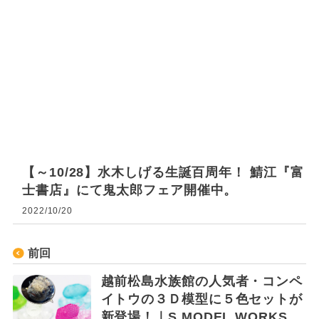
【～10/28】水木しげる生誕百周年！ 鯖江『富
士書店』にて鬼太郎フェア開催中。
2022/10/20
前回
越前松島水族館の人気者・コンペ
イトウの３Ｄ模型に５色セットが
新登場！｜S MODEL WORKS