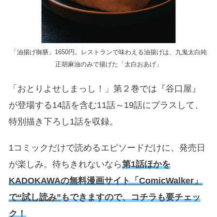
「油揚げ御膳」1650円。レストランで味わえる油揚げは、九鬼太白純
正胡麻油のみで揚げた「太白おあげ」
「おとりよせしまっし！」第２巻では『谷口屋』
が登場する14話を含む11話～19話にプラスして、
特別描き下ろし1話を収録。
1コミックだけで読めるエピソードだけに、発売日
が楽しみ。待ちきれないなら
第1話ほかを
KADOKAWAの無料漫画サイト「ComicWalker」
で“試し読み”
もできますので、コチラも要チェッ
ク！