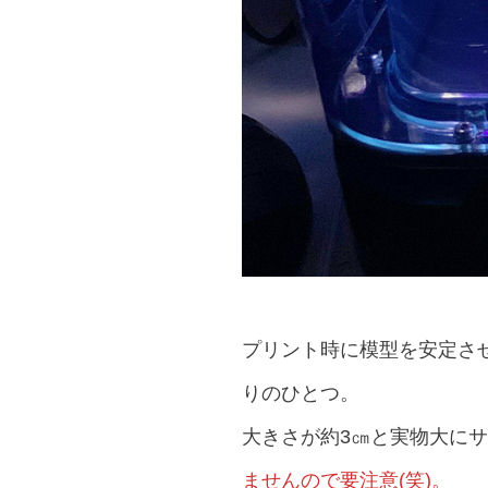
プリント時に模型を安定さ
りのひとつ。
大きさが約3㎝と実物大に
ませんので要注意(笑)。