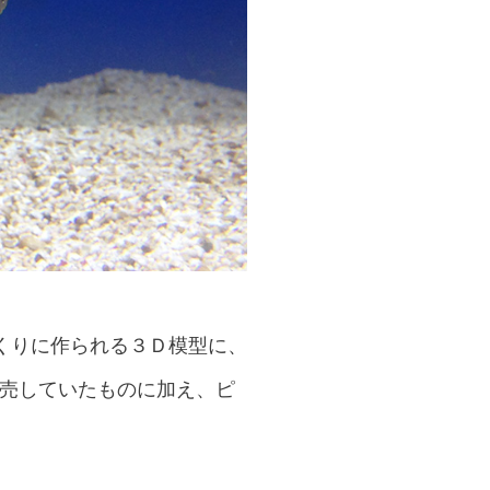
くりに作られる
３Ｄ模型に、
販売していたものに加え、ピ