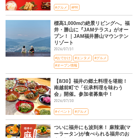
#グルメ
#PR
標高1,000mの絶景リビングへ。福
井・勝山に『JAMテラス』がオー
プン！｜JAM福井勝山マウンテン
リゾート
2026/07/31
#おでかけ
#エンタメ
#グルメ
#オープン情報
【8/30】福井の郷土料理を堪能！
南越前町で「伝承料理を味わう
会」開催。参加者募集中！
2026/07/30
#イベント
#グルメ
ついに福井にも波到来！ 麻辣湯(マ
ーラータン)が食べられる福井のお