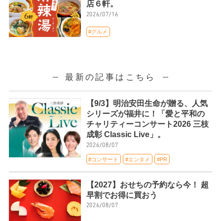
店６軒。
2026/07/16
#グルメ
最新の記事はこちら
【9/3】明治安田生命が贈る、人気
シリーズが福井に！「愛と平和の
チャリティーコンサート2026 三枝
成彰 Classic Live」。
2026/08/07
#コンサート
#エンタメ
#PR
【2027】おせちの予約なら今！ 超
早割でお得に買おう
2026/08/07