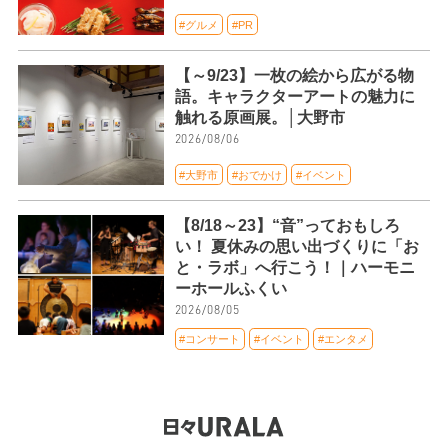
#グルメ
#PR
【～9/23】一枚の絵から広がる物
語。キャラクターアートの魅力に
触れる原画展。│大野市
2026/08/06
#大野市
#おでかけ
#イベント
【8/18～23】“音”っておもしろ
い！ 夏休みの思い出づくりに「お
と・ラボ」へ行こう！｜ハーモニ
ーホールふくい
2026/08/05
#コンサート
#イベント
#エンタメ