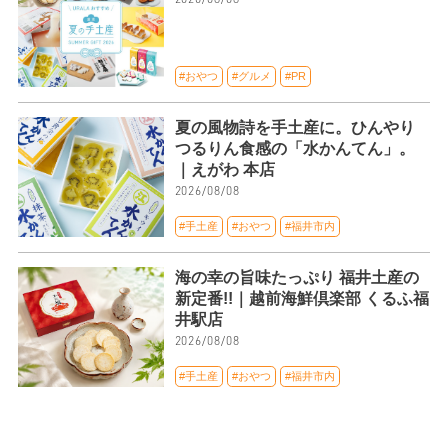
#おやつ
#グルメ
#PR
夏の風物詩を手土産に。ひんやり
つるりん食感の「水かんてん」。
｜えがわ 本店
2026/08/08
#手土産
#おやつ
#福井市内
海の幸の旨味たっぷり 福井土産の
新定番!!｜越前海鮮倶楽部 くるふ福
井駅店
2026/08/08
#手土産
#おやつ
#福井市内