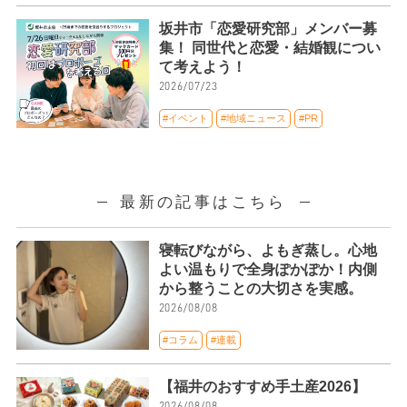
坂井市「恋愛研究部」メンバー募
集！ 同世代と恋愛・結婚観につい
て考えよう！
2026/07/23
#イベント
#地域ニュース
#PR
最新の記事はこちら
寝転びながら、よもぎ蒸し。心地
よい温もりで全身ぽかぽか！内側
から整うことの大切さを実感。
2026/08/08
#コラム
#連載
【福井のおすすめ手土産2026】
2026/08/08