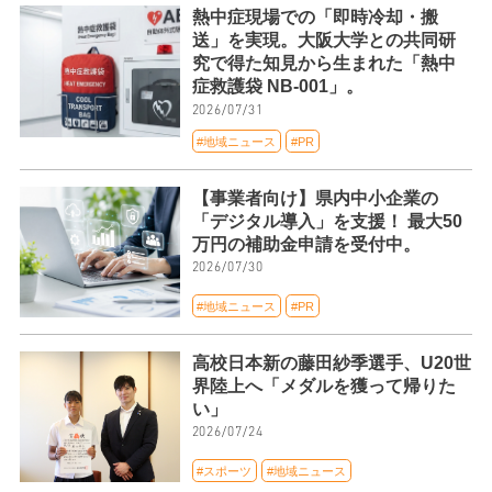
熱中症現場での「即時冷却・搬
送」を実現。大阪大学との共同研
究で得た知見から生まれた「熱中
症救護袋 NB-001」。
2026/07/31
#地域ニュース
#PR
【事業者向け】県内中小企業の
「デジタル導入」を支援！ 最大50
万円の補助金申請を受付中。
2026/07/30
#地域ニュース
#PR
高校日本新の藤田紗季選手、U20世
界陸上へ「メダルを獲って帰りた
い」
2026/07/24
#スポーツ
#地域ニュース