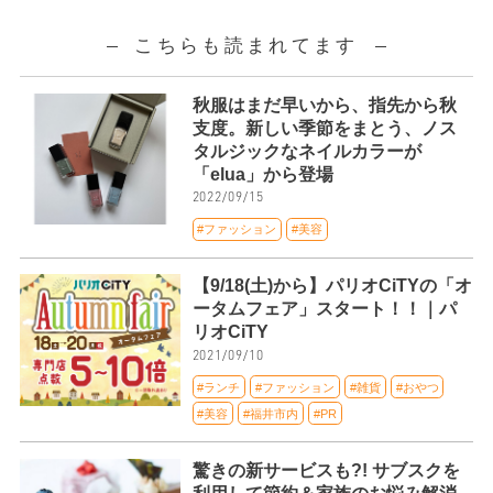
こちらも読まれてます
秋服はまだ早いから、指先から秋
支度。新しい季節をまとう、ノス
タルジックなネイルカラーが
「elua」から登場
2022/09/15
#ファッション
#美容
【9/18(土)から】パリオCiTYの「オ
ータムフェア」スタート！！｜パ
リオCiTY
2021/09/10
#ランチ
#ファッション
#雑貨
#おやつ
#美容
#福井市内
#PR
驚きの新サービスも?! サブスクを