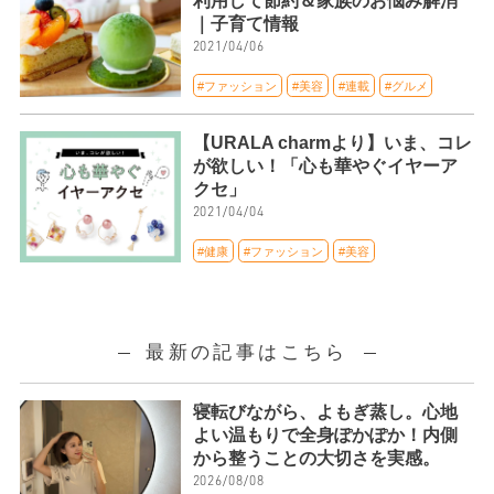
利用して節約＆家族のお悩み解消
｜子育て情報
2021/04/06
#ファッション
#美容
#連載
#グルメ
【URALA charmより】いま、コレ
が欲しい！「心も華やぐイヤーア
クセ」
2021/04/04
#健康
#ファッション
#美容
最新の記事はこちら
寝転びながら、よもぎ蒸し。心地
よい温もりで全身ぽかぽか！内側
から整うことの大切さを実感。
2026/08/08