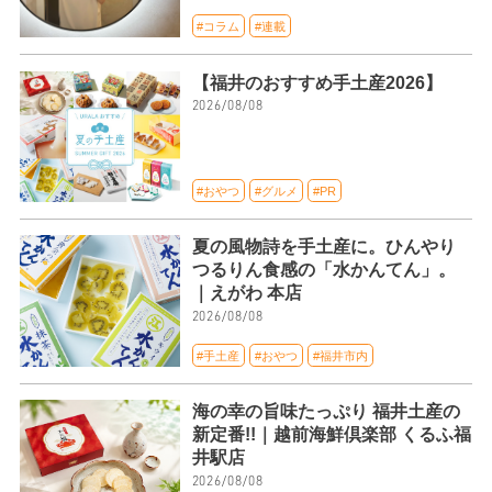
#コラム
#連載
【福井のおすすめ手土産2026】
2026/08/08
#おやつ
#グルメ
#PR
夏の風物詩を手土産に。ひんやり
つるりん食感の「水かんてん」。
｜えがわ 本店
2026/08/08
#手土産
#おやつ
#福井市内
海の幸の旨味たっぷり 福井土産の
新定番!!｜越前海鮮倶楽部 くるふ福
井駅店
2026/08/08