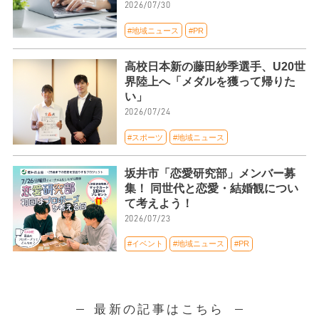
2026/07/30
#地域ニュース
#PR
高校日本新の藤田紗季選手、U20世
界陸上へ「メダルを獲って帰りた
い」
2026/07/24
#スポーツ
#地域ニュース
坂井市「恋愛研究部」メンバー募
集！ 同世代と恋愛・結婚観につい
て考えよう！
2026/07/23
#イベント
#地域ニュース
#PR
最新の記事はこちら