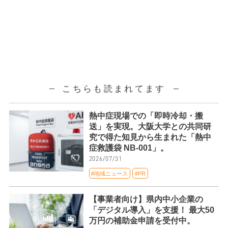
こちらも読まれてます
熱中症現場での「即時冷却・搬
送」を実現。大阪大学との共同研
究で得た知見から生まれた「熱中
症救護袋 NB-001」。
2026/07/31
#地域ニュース
#PR
【事業者向け】県内中小企業の
「デジタル導入」を支援！ 最大50
万円の補助金申請を受付中。