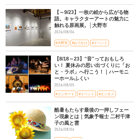
【～9/23】一枚の絵から広がる物
語。キャラクターアートの魅力に
触れる原画展。│大野市
2026/08/06
#大野市
#おでかけ
#イベント
【8/18～23】“音”っておもしろ
い！ 夏休みの思い出づくりに「お
と・ラボ」へ行こう！｜ハーモニ
ーホールふくい
2026/08/05
#コンサート
#イベント
#エンタメ
酷暑もたらす最後の一押しフェー
ン現象とは｜気象予報士 二村千津
子の風と雲
2026/08/04