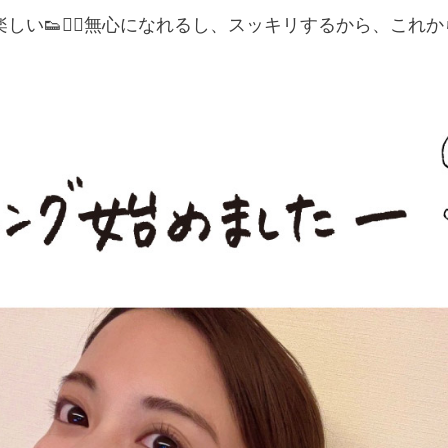
い👟🏃‍♀️無心になれるし、スッキリするから、これ