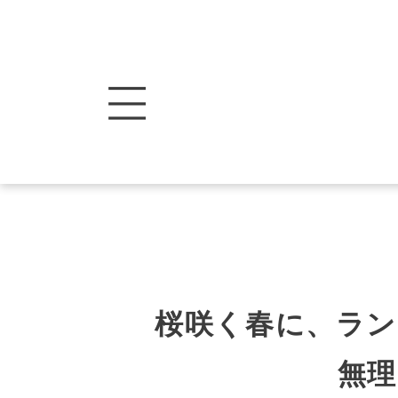
桜咲く春に、ラ
無