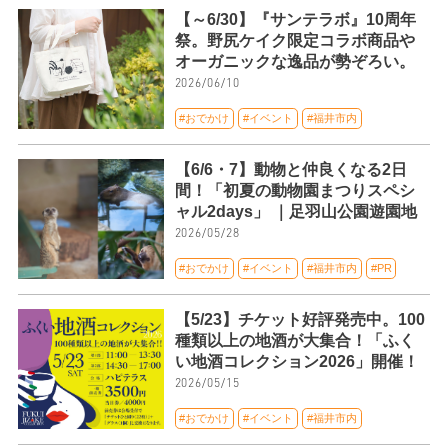
【～6/30】『サンテラボ』10周年
祭。野尻ケイク限定コラボ商品や
オーガニックな逸品が勢ぞろい。
2026/06/10
#おでかけ
#イベント
#福井市内
【6/6・7】動物と仲良くなる2日
間！「初夏の動物園まつりスペシ
ャル2days」 ｜足羽山公園遊園地
2026/05/28
#おでかけ
#イベント
#福井市内
#PR
【5/23】チケット好評発売中。100
種類以上の地酒が大集合！「ふく
い地酒コレクション2026」開催！
2026/05/15
#おでかけ
#イベント
#福井市内