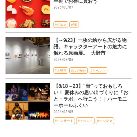
早割でお得に買おう
2026/08/07
#グルメ
#PR
【～9/23】一枚の絵から広がる物
語。キャラクターアートの魅力に
触れる原画展。│大野市
2026/08/06
#大野市
#おでかけ
#イベント
【8/18～23】“音”っておもしろ
い！ 夏休みの思い出づくりに「お
と・ラボ」へ行こう！｜ハーモニ
ーホールふくい
2026/08/05
#コンサート
#イベント
#エンタメ