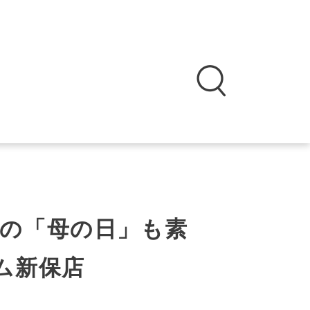
の「母の日」も素
ム新保店