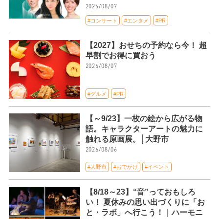
2026/08/07
#コンサート
#エンタメ
#PR
【2027】おせちの予約なら今！ 超
早割でお得に買おう
2026/08/07
#グルメ
#PR
【～9/23】一枚の絵から広がる物
語。キャラクターアートの魅力に
触れる原画展。│大野市
2026/08/06
#大野市
#おでかけ
#イベント
【8/18～23】“音”っておもしろ
い！ 夏休みの思い出づくりに「お
と・ラボ」へ行こう！｜ハーモニ