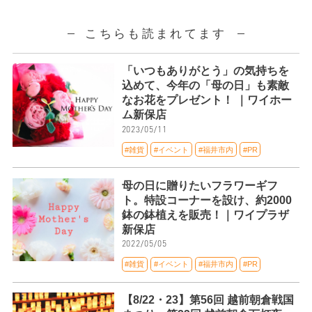
こちらも読まれてます
「いつもありがとう」の気持ちを
込めて、今年の「母の日」も素敵
なお花をプレゼント！ ｜ワイホー
ム新保店
2023/05/11
#雑貨
#イベント
#福井市内
#PR
母の日に贈りたいフラワーギフ
ト。特設コーナーを設け、約2000
鉢の鉢植えを販売！｜ワイプラザ
新保店
2022/05/05
#雑貨
#イベント
#福井市内
#PR
【8/22・23】第56回 越前朝倉戦国