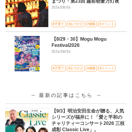
まつり・第23回 越前朝倉万灯夜
2026/08/04
#子育て
#おでかけ
#連載
#イベント
【8/29・30】Mogu Mogu
Festival2026
2026/08/04
#子育て
#おでかけ
#連載
#イベント
最新の記事はこちら
【9/3】明治安田生命が贈る、人気
シリーズが福井に！「愛と平和の
チャリティーコンサート2026 三枝
成彰 Classic Live」。