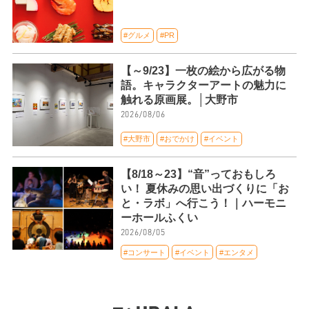
#グルメ
#PR
【～9/23】一枚の絵から広がる物
語。キャラクターアートの魅力に
触れる原画展。│大野市
2026/08/06
#大野市
#おでかけ
#イベント
【8/18～23】“音”っておもしろ
い！ 夏休みの思い出づくりに「お
と・ラボ」へ行こう！｜ハーモニ
ーホールふくい
2026/08/05
#コンサート
#イベント
#エンタメ