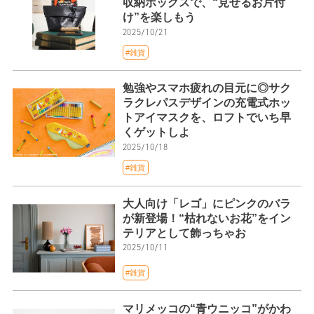
収納ボックスで、“見せるお片付
け”を楽しもう
2025/10/21
#雑貨
勉強やスマホ疲れの目元に◎サク
ラクレパスデザインの充電式ホッ
トアイマスクを、ロフトでいち早
くゲットしよ
2025/10/18
#雑貨
大人向け「レゴ」にピンクのバラ
が新登場！“枯れないお花”をイン
テリアとして飾っちゃお
2025/10/11
#雑貨
マリメッコの“青ウニッコ”がかわ