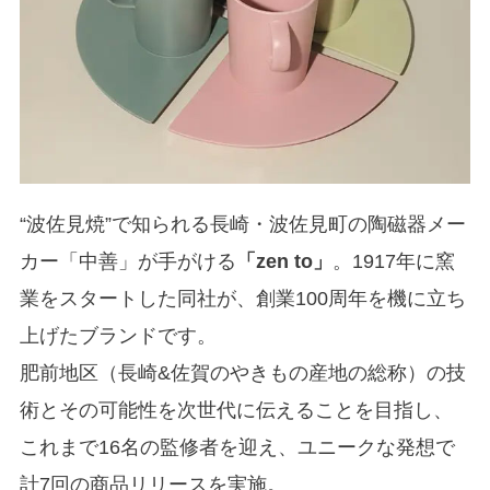
“波佐見焼”で知られる長崎・波佐見町の陶磁器メー
カー「中善」が手がける
「zen to」
。1917年に窯
業をスタートした同社が、創業100周年を機に立ち
上げたブランドです。
肥前地区（長崎&佐賀のやきもの産地の総称）の技
術とその可能性を次世代に伝えることを目指し、
これまで16名の監修者を迎え、ユニークな発想で
計7回の商品リリースを実施。